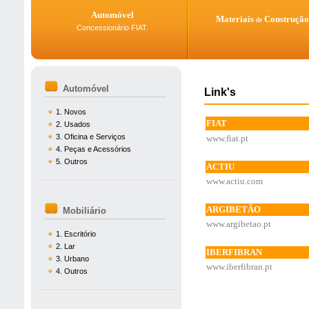
Automóvel
Materiais
Construção
de
Concessionário FIAT.
Automóvel
Link's
1. Novos
FIAT
2. Usados
3. Oficina e Serviços
www.fiat.pt
4. Peças e Acessórios
5. Outros
ACTIU
www.actiu.com
ARGIBETÃO
Mobiliário
www.argibetao.pt
1. Escritório
2. Lar
IBERFIBRAN
3. Urbano
www.iberfibran.pt
4. Outros